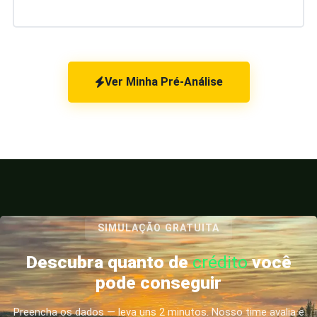
Ver Minha Pré-Análise
SIMULAÇÃO GRATUITA
Descubra quanto de
crédito
você
pode conseguir
Preencha os dados — leva uns 2 minutos. Nosso time avalia e